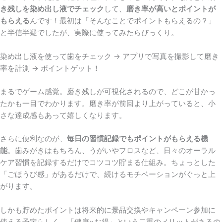
き残しを染め出し液でチェック
して、
磨き率が高いとポイントが
もらえる
んです！最初は「そんなことでポイントもらえるの？」
と半信半疑でしたが、実際に使ってみたらびっくり。
染め出し液を使って歯をチェック → アプリで写真を撮影して磨き
率を計測 → ポイントゲット！
まるでゲーム感覚。磨き残しが可視化されるので、どこが甘かっ
たかも一目でわかります。磨き率が前回より上がっていると、小
さな達成感もあって嬉しくなります。
さらに便利なのが、
毎日の習慣記録でもポイントがもらえる機
能
。歯みがきはもちろん、うがいやフロスなど、日々のオーラル
ケア習慣を記録するだけでコツコツ貯まる仕組み。ちょっとした
「ごほうび感」があるだけで、続けるモチベーションがぐっと上
がります。
しかも貯めたポイントは将来的に景品交換やキャンペーン参加に
使える予定らしく、「健康×お得」という二重のメリットがあるの