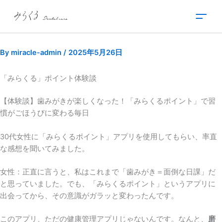
内
容
を
ス
By
miracle-admin
/
2025年5月26日
キ
ッ
プ
「みらくる」ポイント体験談
【体験談】歯みがきが楽しくなった！「みらくるポイント」で習
慣がごほうびに変わる毎日
30代女性に「みらくるポイント」アプリを使用してもらい、率直
な感想を聞いてみました。
女性：正直に言うと、私はこれまで「歯みがき＝面倒な日課」だ
と思っていました。でも、「みらくるポイント」というアプリに
出会ってから、その意識がガラッと変わったんです。
このアプリ、ただの健康管理アプリじゃないんです。なんと、
磨