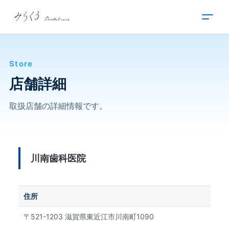
内
容
を
ス
キ
Store
ッ
プ
店舗詳細
取扱店舗の詳細情報です。
川南歯科医院
住所
〒521-1203 滋賀県東近江市川南町1090