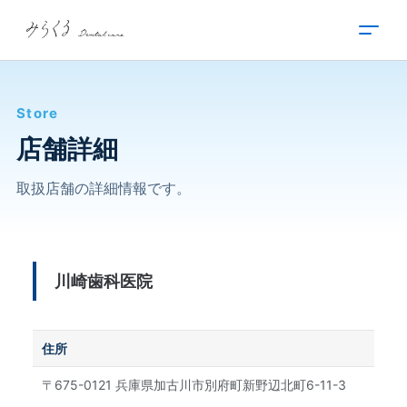
内
容
を
ス
キ
Store
ッ
プ
店舗詳細
取扱店舗の詳細情報です。
川崎歯科医院
住所
〒675-0121 兵庫県加古川市別府町新野辺北町6-11-3