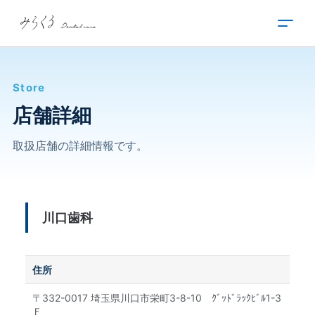
内
容
を
ス
キ
Store
ッ
プ
店舗詳細
取扱店舗の詳細情報です。
川口歯科
住所
〒332-0017 埼玉県川口市栄町3-8-10 ｸﾞｯﾄﾞﾗｯｸﾋﾞﾙ1-3
Ｆ