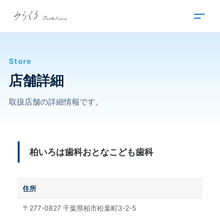
内
容
を
ス
キ
Store
ッ
プ
店舗詳細
取扱店舗の詳細情報です。
柏いろは歯科おとなこども歯科
住所
〒277-0827 千葉県柏市松葉町3-2-5