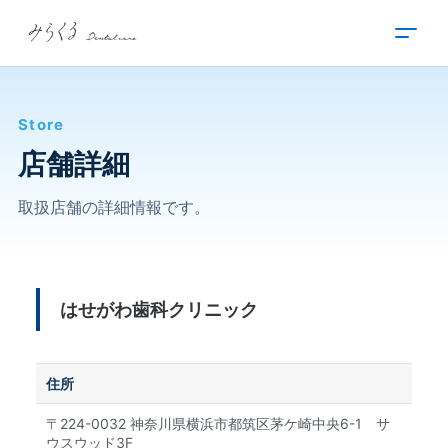
内
容
を
ス
キ
Store
ッ
プ
店舗詳細
取扱店舗の詳細情報です。
はせがわ歯科クリニック
住所
〒224-0032 神奈川県横浜市都筑区茅ケ崎中央6-1 サ
ウスウッド3F