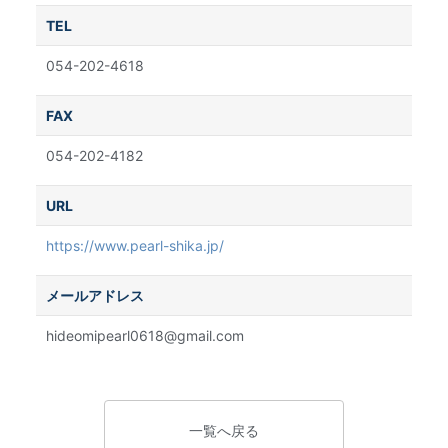
TEL
054-202-4618
FAX
054-202-4182
URL
https://www.pearl-shika.jp/
メールアドレス
hideomipearl0618@gmail.com
一覧へ戻る