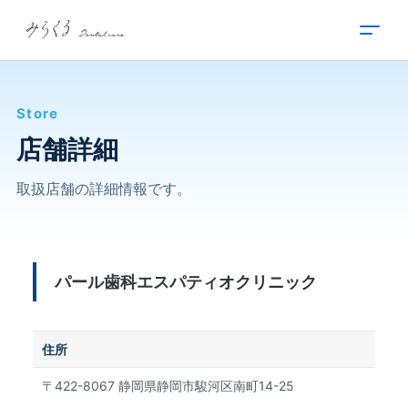
内
容
を
ス
キ
Store
ッ
プ
店舗詳細
取扱店舗の詳細情報です。
パール歯科エスパティオクリニック
住所
〒422-8067 静岡県静岡市駿河区南町14-25