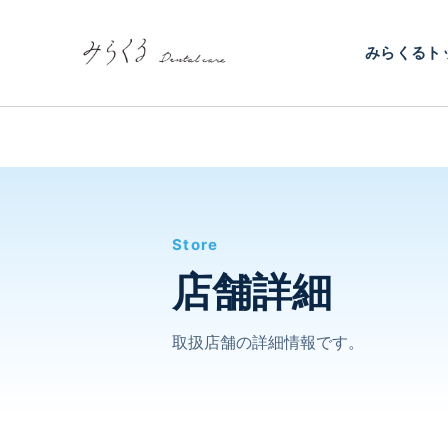
内
容
みらくるト
を
ス
キ
ッ
プ
Store
店舗詳細
取扱店舗の詳細情報です。